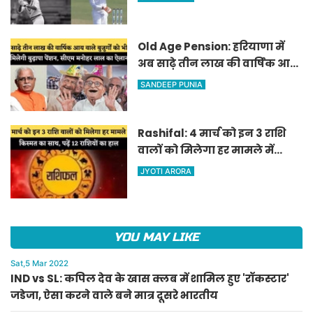
दूसरे भारतीय
Old Age Pension: हरियाणा में
अब साढ़े तीन लाख की वार्षिक आय
वाले बुजुर्गों को भी मिलेगी बुढ़ापा
SANDEEP PUNIA
पेंशन, सीएम मनोहर लाल का
ऐलान
Rashifal: 4 मार्च को इन 3 राशि
वालों को मिलेगा हर मामले में
किस्मत का साथ, पढ़ें 12 राशियों का
JYOTI ARORA
हाल
YOU MAY LIKE
Sat,5 Mar 2022
IND vs SL: कपिल देव के खास क्लब में शामिल हुए 'रॉकस्टार'
जडेजा, ऐसा करने वाले बने मात्र दूसरे भारतीय