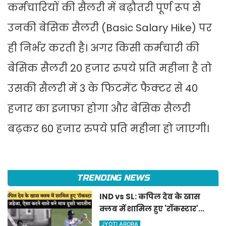
कर्मचारियों की सैलरी में बढ़ौतरी पूर्ण रूप से
उनकी बेसिक सैलरी (Basic Salary Hike) पर
ही निर्भर करती है। अगर किसी कर्मचारी की
बेसिक सैलरी 20 हजार रुपये प्रति महीना है तो
उसकी सैलरी में 3 के फिटमेंट फैक्टर से 40
हजार का इजाफा होगा और बेसिक सैलरी
बढ़कर 60 हजार रुपये प्रति महीना हो जाएगी।
TRENDING NEWS
IND vs SL: कपिल देव के खास
क्लब में शामिल हुए 'रॉकस्टार'
जडेजा, ऐसा करने वाले बने मात्र
JYOTI ARORA