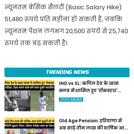
न्यूनतम बेसिक सैलरी (Basic Salary Hike)
51,480 रुपये प्रति महीना हो सकती है, जबकि
न्यूनतम पेंशन लगभग 20,500 रुपये से 25,740
रुपये तक बढ़ सकती है।
TRENDING NEWS
IND vs SL: कपिल देव के खास
क्लब में शामिल हुए 'रॉकस्टार'
जडेजा, ऐसा करने वाले बने मात्र
JYOTI ARORA
दूसरे भारतीय
Old Age Pension: हरियाणा में
अब साढ़े तीन लाख की वार्षिक आय