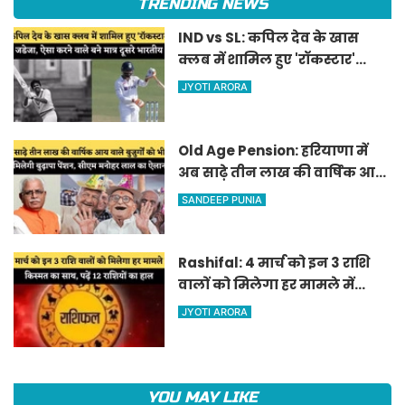
TRENDING NEWS
IND vs SL: कपिल देव के खास
क्लब में शामिल हुए 'रॉकस्टार'
जडेजा, ऐसा करने वाले बने मात्र
JYOTI ARORA
दूसरे भारतीय
Old Age Pension: हरियाणा में
अब साढ़े तीन लाख की वार्षिक आय
वाले बुजुर्गों को भी मिलेगी बुढ़ापा
SANDEEP PUNIA
पेंशन, सीएम मनोहर लाल का
ऐलान
Rashifal: 4 मार्च को इन 3 राशि
वालों को मिलेगा हर मामले में
किस्मत का साथ, पढ़ें 12 राशियों का
JYOTI ARORA
हाल
YOU MAY LIKE