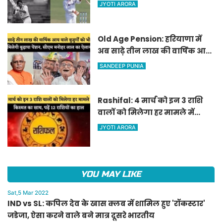
जडेजा, ऐसा करने वाले बने मात्र
JYOTI ARORA
दूसरे भारतीय
Old Age Pension: हरियाणा में
अब साढ़े तीन लाख की वार्षिक आय
वाले बुजुर्गों को भी मिलेगी बुढ़ापा
SANDEEP PUNIA
पेंशन, सीएम मनोहर लाल का
ऐलान
Rashifal: 4 मार्च को इन 3 राशि
वालों को मिलेगा हर मामले में
किस्मत का साथ, पढ़ें 12 राशियों का
JYOTI ARORA
हाल
YOU MAY LIKE
Sat,5 Mar 2022
IND vs SL: कपिल देव के खास क्लब में शामिल हुए 'रॉकस्टार'
जडेजा, ऐसा करने वाले बने मात्र दूसरे भारतीय