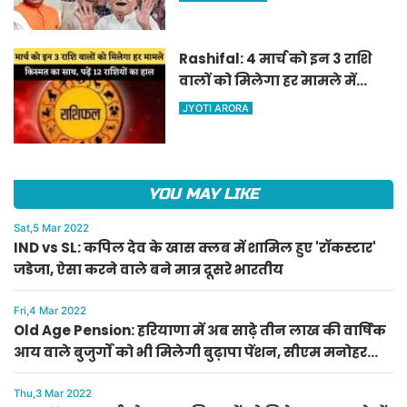
पेंशन, सीएम मनोहर लाल का
ऐलान
Rashifal: 4 मार्च को इन 3 राशि
वालों को मिलेगा हर मामले में
किस्मत का साथ, पढ़ें 12 राशियों का
JYOTI ARORA
हाल
YOU MAY LIKE
Sat,5 Mar 2022
IND vs SL: कपिल देव के खास क्लब में शामिल हुए 'रॉकस्टार'
जडेजा, ऐसा करने वाले बने मात्र दूसरे भारतीय
Fri,4 Mar 2022
Old Age Pension: हरियाणा में अब साढ़े तीन लाख की वार्षिक
आय वाले बुजुर्गों को भी मिलेगी बुढ़ापा पेंशन, सीएम मनोहर
लाल का ऐलान
Thu,3 Mar 2022