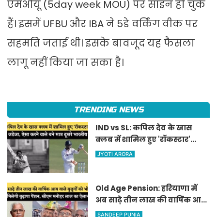
एमओयू (5day week MOU) पर साइन हो चुके
हैं। इसमें UFBU और IBA ने 5डे वर्क‍िंग वीक पर
सहमति जताई थी। इसके बावजूद यह फैसला
लागू नहीं किया जा सका है।
TRENDING NEWS
IND vs SL: कपिल देव के खास
क्लब में शामिल हुए 'रॉकस्टार'
जडेजा, ऐसा करने वाले बने मात्र
JYOTI ARORA
दूसरे भारतीय
Old Age Pension: हरियाणा में
अब साढ़े तीन लाख की वार्षिक आय
वाले बुजुर्गों को भी मिलेगी बुढ़ापा
SANDEEP PUNIA