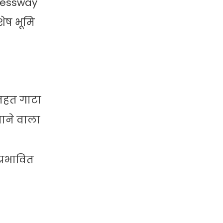
pressway
शेष भूमि
 तहत गाटा
जाने वाला
्रभावित