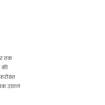
पुर तक
) की
 फरोख्त
श्यक उछाल