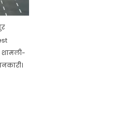
ुर
est
ै। शामली-
जानकारी।