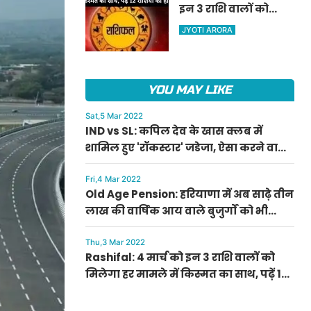
इन 3 राशि वालों को
ऐलान
मिलेगा हर मामले में
JYOTI ARORA
किस्मत का साथ, पढ़ें 12
राशियों का हाल
YOU MAY LIKE
Sat,5 Mar 2022
IND vs SL: कपिल देव के खास क्लब में
शामिल हुए 'रॉकस्टार' जडेजा, ऐसा करने वाले
बने मात्र दूसरे भारतीय
Fri,4 Mar 2022
Old Age Pension: हरियाणा में अब साढ़े तीन
लाख की वार्षिक आय वाले बुजुर्गों को भी
मिलेगी बुढ़ापा पेंशन, सीएम मनोहर लाल का
ऐलान
Thu,3 Mar 2022
Rashifal: 4 मार्च को इन 3 राशि वालों को
मिलेगा हर मामले में किस्मत का साथ, पढ़ें 12
राशियों का हाल