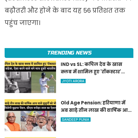
बढ़ौतरी और होने के बाद यह 56 प्रतिशत तक
पहुंच जाएगा।
TRENDING NEWS
IND vs SL: कपिल देव के खास
क्लब में शामिल हुए 'रॉकस्टार'
जडेजा, ऐसा करने वाले बने मात्र
JYOTI ARORA
दूसरे भारतीय
Old Age Pension: हरियाणा में
अब साढ़े तीन लाख की वार्षिक आय
वाले बुजुर्गों को भी मिलेगी बुढ़ापा
SANDEEP PUNIA
पेंशन, सीएम मनोहर लाल का
ऐलान