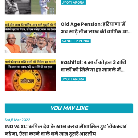
जडेजा, ऐसा करने वाले बने मात्र
JYOTI ARORA
दूसरे भारतीय
Old Age Pension: हरियाणा में
अब साढ़े तीन लाख की वार्षिक आय
वाले बुजुर्गों को भी मिलेगी बुढ़ापा
SANDEEP PUNIA
पेंशन, सीएम मनोहर लाल का
ऐलान
Rashifal: 4 मार्च को इन 3 राशि
वालों को मिलेगा हर मामले में
किस्मत का साथ, पढ़ें 12 राशियों का
JYOTI ARORA
हाल
YOU MAY LIKE
Sat,5 Mar 2022
IND vs SL: कपिल देव के खास क्लब में शामिल हुए 'रॉकस्टार'
जडेजा, ऐसा करने वाले बने मात्र दूसरे भारतीय