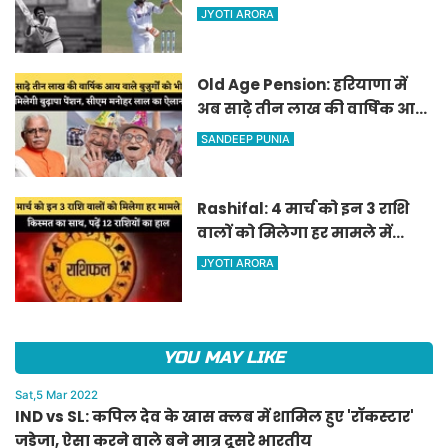
जडेजा, ऐसा करने वाले बने मात्र
JYOTI ARORA
दूसरे भारतीय
Old Age Pension: हरियाणा में
अब साढ़े तीन लाख की वार्षिक आय
वाले बुजुर्गों को भी मिलेगी बुढ़ापा
SANDEEP PUNIA
पेंशन, सीएम मनोहर लाल का
ऐलान
Rashifal: 4 मार्च को इन 3 राशि
वालों को मिलेगा हर मामले में
किस्मत का साथ, पढ़ें 12 राशियों का
JYOTI ARORA
हाल
YOU MAY LIKE
Sat,5 Mar 2022
IND vs SL: कपिल देव के खास क्लब में शामिल हुए 'रॉकस्टार'
जडेजा, ऐसा करने वाले बने मात्र दूसरे भारतीय