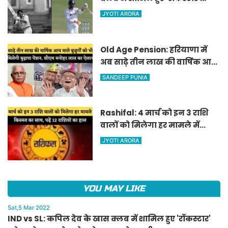
जडेजा, ऐसा करने वाले बने मात्र
JYOTI ARORA
दूसरे भारतीय
Old Age Pension: हरियाणा में
अब साढ़े तीन लाख की वार्षिक आय
वाले बुजुर्गों को भी मिलेगी बुढ़ापा
SANDEEP PUNIA
पेंशन, सीएम मनोहर लाल का
ऐलान
Rashifal: 4 मार्च को इन 3 राशि
वालों को मिलेगा हर मामले में
किस्मत का साथ, पढ़ें 12 राशियों का
JYOTI ARORA
हाल
YOU MAY LIKE
Sat,5 Mar 2022
IND vs SL: कपिल देव के खास क्लब में शामिल हुए 'रॉकस्टार'