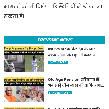
मामलों को भी विशेष परिस्थितियों में खोला जा
सकता है।
TRENDING NEWS
IND vs SL: कपिल देव के खास
क्लब में शामिल हुए 'रॉकस्टार'
जडेजा, ऐसा करने वाले बने मात्र
JYOTI ARORA
दूसरे भारतीय
Old Age Pension: हरियाणा में
अब साढ़े तीन लाख की वार्षिक आय
वाले बुजुर्गों को भी मिलेगी बुढ़ापा
SANDEEP PUNIA
पेंशन, सीएम मनोहर लाल का
ऐलान