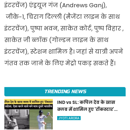
इंटरचेंज) एंड्रयूज गंज (Andrews Ganj),
जीके-1, चिराग दिल्ली (मैजेंटा लाइन के साथ
इंटरचेंज), पुष्पा भवन, साकेत कोर्ट, पुष्प विहार ,
साकेत जी ब्लॉक (गोल्डन लाइन के साथ
इंटरचेंज), स्टेशन शामिल है। जहां से यात्री अपने
गंतव तक जाने के लिए मेट्रो पकड़ सकते हैं।
TRENDING NEWS
IND vs SL: कपिल देव के खास
क्लब में शामिल हुए 'रॉकस्टार'
जडेजा, ऐसा करने वाले बने मात्र
JYOTI ARORA
दूसरे भारतीय