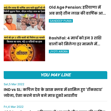
Old Age Pension: हरियाणा में
अब साढ़े तीन लाख की वार्षिक आय
वाले बुजुर्गों को भी मिलेगी बुढ़ापा
SANDEEP PUNIA
पेंशन, सीएम मनोहर लाल का
ऐलान
Rashifal: 4 मार्च को इन 3 राशि
वालों को मिलेगा हर मामले में
किस्मत का साथ, पढ़ें 12 राशियों का
JYOTI ARORA
हाल
YOU MAY LIKE
Sat,5 Mar 2022
IND vs SL: कपिल देव के खास क्लब में शामिल हुए 'रॉकस्टार'
जडेजा, ऐसा करने वाले बने मात्र दूसरे भारतीय
Fri,4 Mar 2022