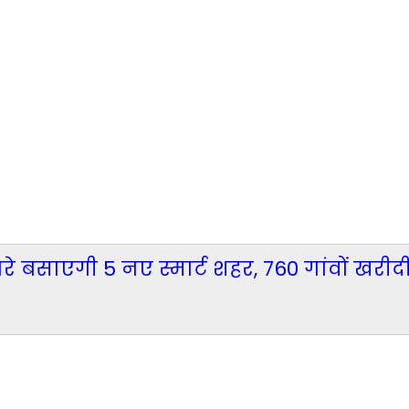
े बसाएगी 5 नए स्मार्ट शहर, 760 गांवों खरी