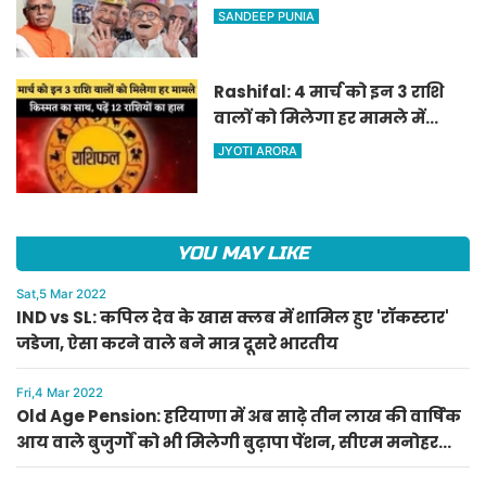
वाले बुजुर्गों को भी मिलेगी बुढ़ापा
SANDEEP PUNIA
पेंशन, सीएम मनोहर लाल का
ऐलान
Rashifal: 4 मार्च को इन 3 राशि
वालों को मिलेगा हर मामले में
किस्मत का साथ, पढ़ें 12 राशियों का
JYOTI ARORA
हाल
YOU MAY LIKE
Sat,5 Mar 2022
IND vs SL: कपिल देव के खास क्लब में शामिल हुए 'रॉकस्टार'
जडेजा, ऐसा करने वाले बने मात्र दूसरे भारतीय
Fri,4 Mar 2022
Old Age Pension: हरियाणा में अब साढ़े तीन लाख की वार्षिक
आय वाले बुजुर्गों को भी मिलेगी बुढ़ापा पेंशन, सीएम मनोहर
लाल का ऐलान