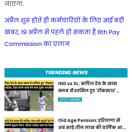
जाएगा.
अप्रैल शुरू होते ही कर्मचारियों के लिए आई बड़ी
खबर, 19 अप्रैल से पहले हो सकता है 8th Pay
Commission का एलान
TRENDING NEWS
IND vs SL: कपिल देव के खास
क्लब में शामिल हुए 'रॉकस्टार'
जडेजा, ऐसा करने वाले बने मात्र
JYOTI ARORA
दूसरे भारतीय
Old Age Pension: हरियाणा में
अब साढ़े तीन लाख की वार्षिक आय