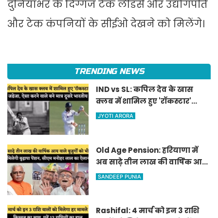
दुनियाभर के दिग्गज टेक लीडर्स और उद्योगपति
और टेक कंपनियों के सीईओ देखने को मिलेंगे।
TRENDING NEWS
IND vs SL: कपिल देव के खास
क्लब में शामिल हुए 'रॉकस्टार'
जडेजा, ऐसा करने वाले बने मात्र
JYOTI ARORA
दूसरे भारतीय
Old Age Pension: हरियाणा में
अब साढ़े तीन लाख की वार्षिक आय
वाले बुजुर्गों को भी मिलेगी बुढ़ापा
SANDEEP PUNIA
पेंशन, सीएम मनोहर लाल का
ऐलान
Rashifal: 4 मार्च को इन 3 राशि