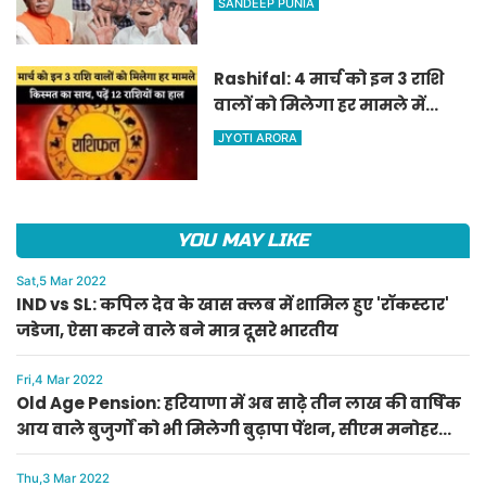
SANDEEP PUNIA
पेंशन, सीएम मनोहर लाल का
ऐलान
Rashifal: 4 मार्च को इन 3 राशि
वालों को मिलेगा हर मामले में
किस्मत का साथ, पढ़ें 12 राशियों का
JYOTI ARORA
हाल
YOU MAY LIKE
Sat,5 Mar 2022
IND vs SL: कपिल देव के खास क्लब में शामिल हुए 'रॉकस्टार'
जडेजा, ऐसा करने वाले बने मात्र दूसरे भारतीय
Fri,4 Mar 2022
Old Age Pension: हरियाणा में अब साढ़े तीन लाख की वार्षिक
आय वाले बुजुर्गों को भी मिलेगी बुढ़ापा पेंशन, सीएम मनोहर
लाल का ऐलान
Thu,3 Mar 2022