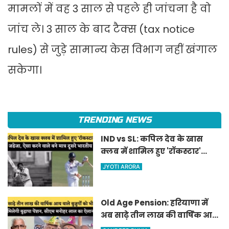
मामलों में वह 3 साल से पहले ही जांचना है वो
जांच ले। 3 साल के बाद टैक्स (tax notice
rules) से जुड़े सामान्य केस विभाग नहीं खंगाल
सकेगा।
TRENDING NEWS
IND vs SL: कपिल देव के खास
क्लब में शामिल हुए 'रॉकस्टार'
जडेजा, ऐसा करने वाले बने मात्र
JYOTI ARORA
दूसरे भारतीय
Old Age Pension: हरियाणा में
अब साढ़े तीन लाख की वार्षिक आय
वाले बुजुर्गों को भी मिलेगी बुढ़ापा