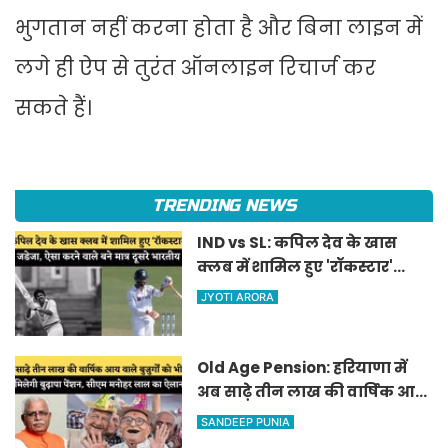
भुगतान नहीं करना होता है और बिना लाइन में
लगे ही ऐप से तुरंत ऑनलाइन रिचार्ज कर
सकते हैं।
TRENDING NEWS
IND vs SL: कपिल देव के खास
क्लब में शामिल हुए 'रॉकस्टार'
जडेजा, ऐसा करने वाले बने मात्र
JYOTI ARORA
दूसरे भारतीय
Old Age Pension: हरियाणा में
अब साढ़े तीन लाख की वार्षिक आय
वाले बुजुर्गों को भी मिलेगी बुढ़ापा
SANDEEP PUNIA
पेंशन, सीएम मनोहर लाल का