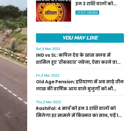
इन 3 राशि वालों को
ऐलान
मिलेगा हर मामले में
JYOTI ARORA
किस्मत का साथ, पढ़ें 12
राशियों का हाल
YOU MAY LIKE
Sat,5 Mar 2022
IND vs SL: कपिल देव के खास क्लब में
शामिल हुए 'रॉकस्टार' जडेजा, ऐसा करने वाले
बने मात्र दूसरे भारतीय
Fri,4 Mar 2022
Old Age Pension: हरियाणा में अब साढ़े तीन
लाख की वार्षिक आय वाले बुजुर्गों को भी
मिलेगी बुढ़ापा पेंशन, सीएम मनोहर लाल का
ऐलान
Thu,3 Mar 2022
Rashifal: 4 मार्च को इन 3 राशि वालों को
मिलेगा हर मामले में किस्मत का साथ, पढ़ें 12
राशियों का हाल