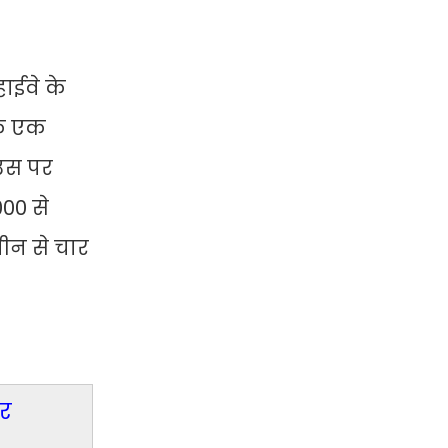
ाईवे के
ंकि एक
 उस पर
00 से
तीन से चार
कर