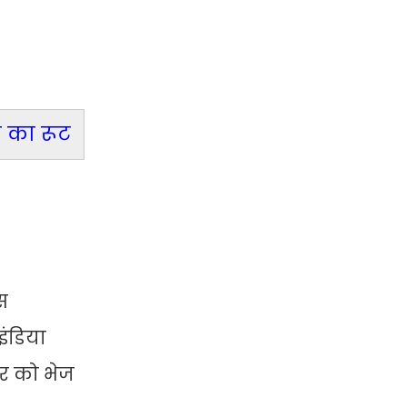
न का रूट
स
इंडिया
ार को भेज