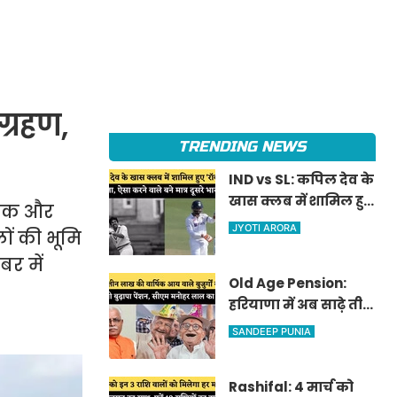
ग्रहण,
TRENDING NEWS
IND vs SL: कपिल देव के
खास क्लब में शामिल हुए
र एक और
'रॉकस्टार' जडेजा, ऐसा
JYOTI ARORA
ों की भूमि
करने वाले बने मात्र दूसरे
र में
भारतीय
Old Age Pension:
हरियाणा में अब साढ़े तीन
लाख की वार्षिक आय
SANDEEP PUNIA
वाले बुजुर्गों को भी
मिलेगी बुढ़ापा पेंशन,
Rashifal: 4 मार्च को
सीएम मनोहर लाल का