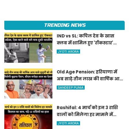
TRENDING NEWS
IND vs SL: कपिल देव के खास
क्लब में शामिल हुए 'रॉकस्टार'
जडेजा, ऐसा करने वाले बने मात्र
JYOTI ARORA
दूसरे भारतीय
Old Age Pension: हरियाणा में
अब साढ़े तीन लाख की वार्षिक आय
वाले बुजुर्गों को भी मिलेगी बुढ़ापा
SANDEEP PUNIA
पेंशन, सीएम मनोहर लाल का
ऐलान
Rashifal: 4 मार्च को इन 3 राशि
वालों को मिलेगा हर मामले में
किस्मत का साथ, पढ़ें 12 राशियों का
JYOTI ARORA
हाल