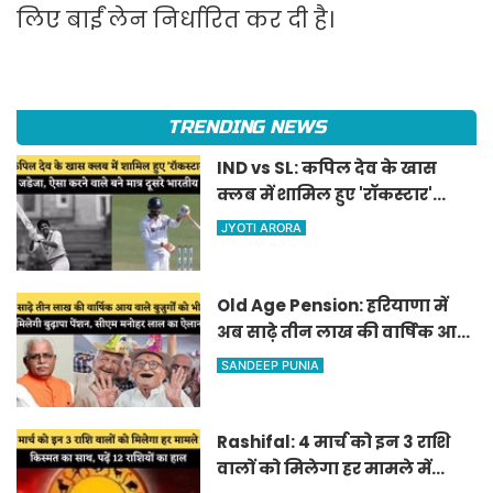
लिए बाईं लेन निर्धारित कर दी है।
TRENDING NEWS
IND vs SL: कपिल देव के खास
क्लब में शामिल हुए 'रॉकस्टार'
जडेजा, ऐसा करने वाले बने मात्र
JYOTI ARORA
दूसरे भारतीय
Old Age Pension: हरियाणा में
अब साढ़े तीन लाख की वार्षिक आय
वाले बुजुर्गों को भी मिलेगी बुढ़ापा
SANDEEP PUNIA
पेंशन, सीएम मनोहर लाल का
ऐलान
Rashifal: 4 मार्च को इन 3 राशि
वालों को मिलेगा हर मामले में