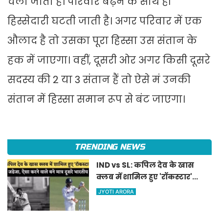
चला जाता है। परिवार बढ़ने के साथ ही
हिस्सेदारी घटती जाती है। अगर परिवार में एक
औलाद है तो उसका पूरा हिस्सा उस संतान के
हक में जाएगा। वहीं, दूसरी ओर अगर किसी दूसरे
सदस्य की 2 या 3 संतान हैं तो ऐसे मं उनकी
संतान में हिस्सा समान रूप से बंट जाएगा।
TRENDING NEWS
IND vs SL: कपिल देव के खास
क्लब में शामिल हुए 'रॉकस्टार'
जडेजा, ऐसा करने वाले बने मात्र
JYOTI ARORA
दूसरे भारतीय