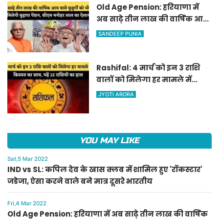
Old Age Pension: हरियाणा में
अब साढ़े तीन लाख की वार्षिक आय
वाले बुजुर्गों को भी मिलेगी बुढ़ापा
SANDEEP PUNIA
पेंशन, सीएम मनोहर लाल का
ऐलान
Rashifal: 4 मार्च को इन 3 राशि
वालों को मिलेगा हर मामले में
किस्मत का साथ, पढ़ें 12 राशियों का
JYOTI ARORA
हाल
YOU MAY LIKE
Sat,5 Mar 2022
IND vs SL: कपिल देव के खास क्लब में शामिल हुए 'रॉकस्टार'
जडेजा, ऐसा करने वाले बने मात्र दूसरे भारतीय
Fri,4 Mar 2022
Old Age Pension: हरियाणा में अब साढ़े तीन लाख की वार्षिक