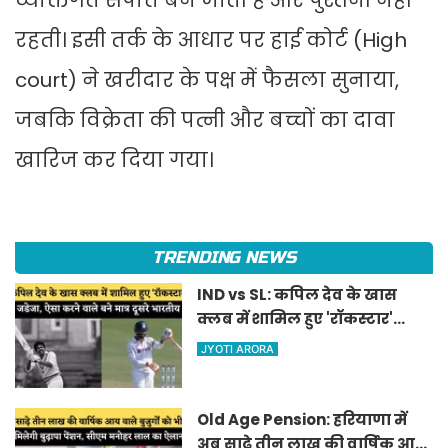
व्यक्तिगत संपत्ति बन जाती है और पुश्तैनी नहीं
रहती। इसी तर्क के आधार पर हाई कोर्ट (High
court) ने खरीदार के पक्ष में फैसला सुनाया,
जबकि विक्रेता की पत्नी और बच्चों का दावा
खारिज कर दिया गया।
TRENDING NEWS
IND vs SL: कपिल देव के खास
क्लब में शामिल हुए 'रॉकस्टार'
जडेजा, ऐसा करने वाले बने मात्र
JYOTI ARORA
दूसरे भारतीय
Old Age Pension: हरियाणा में
अब साढ़े तीन लाख की वार्षिक आय