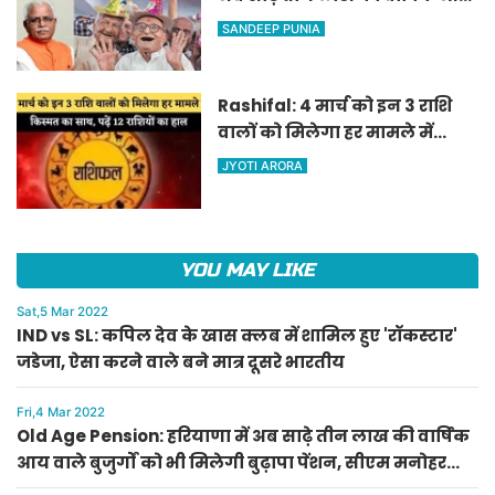
वाले बुजुर्गों को भी मिलेगी बुढ़ापा
SANDEEP PUNIA
पेंशन, सीएम मनोहर लाल का
ऐलान
Rashifal: 4 मार्च को इन 3 राशि
वालों को मिलेगा हर मामले में
किस्मत का साथ, पढ़ें 12 राशियों का
JYOTI ARORA
हाल
YOU MAY LIKE
Sat,5 Mar 2022
IND vs SL: कपिल देव के खास क्लब में शामिल हुए 'रॉकस्टार'
जडेजा, ऐसा करने वाले बने मात्र दूसरे भारतीय
Fri,4 Mar 2022
Old Age Pension: हरियाणा में अब साढ़े तीन लाख की वार्षिक
आय वाले बुजुर्गों को भी मिलेगी बुढ़ापा पेंशन, सीएम मनोहर
लाल का ऐलान