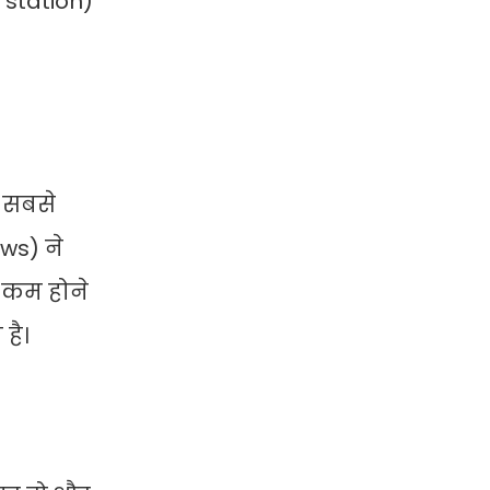
y station)
य सबसे
ews) ने
ई कम होने
है।