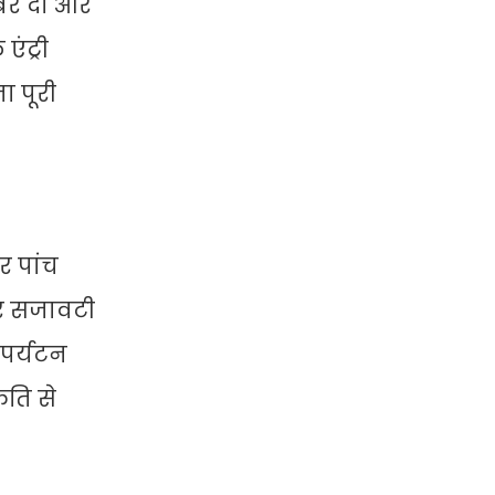
ंबर दो और
ंट्री
ा पूरी
र पांच
ार सजावटी
 पर्यटन
ृति से