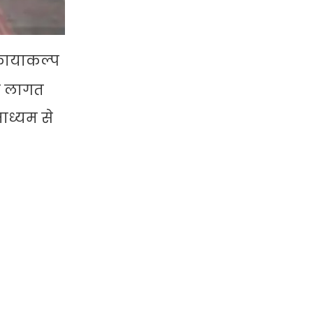
 कायाकल्प
की लागत
ाध्यम से