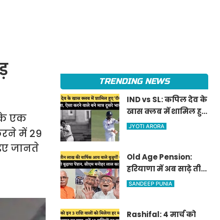
ोड़
TRENDING NEWS
IND vs SL: कपिल देव के
खास क्लब में शामिल हुए
 के एक
'रॉकस्टार' जडेजा, ऐसा
JYOTI ARORA
रने में 29
करने वाले बने मात्र दूसरे
आइए जानते
भारतीय
Old Age Pension:
हरियाणा में अब साढ़े तीन
लाख की वार्षिक आय
SANDEEP PUNIA
वाले बुजुर्गों को भी
मिलेगी बुढ़ापा पेंशन,
Rashifal: 4 मार्च को
सीएम मनोहर लाल का