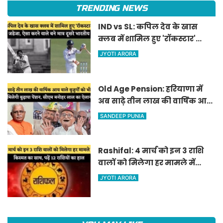
TRENDING NEWS
IND vs SL: कपिल देव के खास
क्लब में शामिल हुए 'रॉकस्टार'
जडेजा, ऐसा करने वाले बने मात्र
JYOTI ARORA
दूसरे भारतीय
Old Age Pension: हरियाणा में
अब साढ़े तीन लाख की वार्षिक आय
वाले बुजुर्गों को भी मिलेगी बुढ़ापा
SANDEEP PUNIA
पेंशन, सीएम मनोहर लाल का
ऐलान
Rashifal: 4 मार्च को इन 3 राशि
वालों को मिलेगा हर मामले में
किस्मत का साथ, पढ़ें 12 राशियों का
JYOTI ARORA
हाल