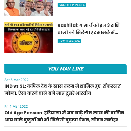
वाले बुजुर्गों को भी मिलेगी बुढ़ापा
SANDEEP PUNIA
पेंशन, सीएम मनोहर लाल का
ऐलान
Rashifal: 4 मार्च को इन 3 राशि
वालों को मिलेगा हर मामले में
किस्मत का साथ, पढ़ें 12 राशियों का
JYOTI ARORA
हाल
YOU MAY LIKE
Sat,5 Mar 2022
IND vs SL: कपिल देव के खास क्लब में शामिल हुए 'रॉकस्टार'
जडेजा, ऐसा करने वाले बने मात्र दूसरे भारतीय
Fri,4 Mar 2022
Old Age Pension: हरियाणा में अब साढ़े तीन लाख की वार्षिक
आय वाले बुजुर्गों को भी मिलेगी बुढ़ापा पेंशन, सीएम मनोहर
लाल का ऐलान