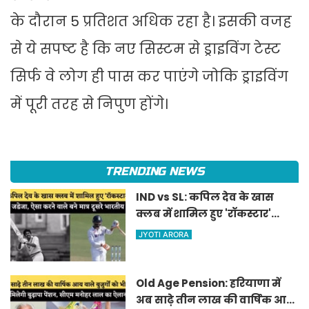
के दौरान 5 प्रतिशत अधिक रहा है। इसकी वजह
से ये सपष्ट है कि नए सिस्टम से ड्राइविंग टेस्ट
सिर्फ वे लोग ही पास कर पाएंगे जोकि ड्राइविंग
में पूरी तरह से निपुण होंगे।
TRENDING NEWS
IND vs SL: कपिल देव के खास
क्लब में शामिल हुए 'रॉकस्टार'
जडेजा, ऐसा करने वाले बने मात्र
JYOTI ARORA
दूसरे भारतीय
Old Age Pension: हरियाणा में
अब साढ़े तीन लाख की वार्षिक आय