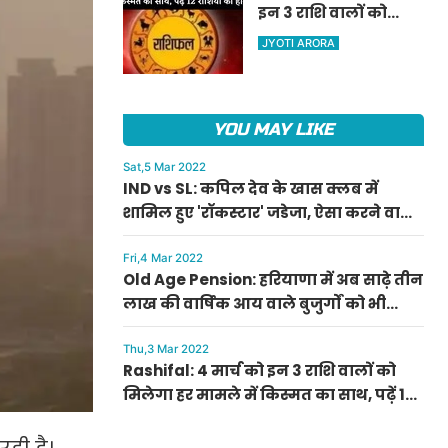
इन 3 राशि वालों को
ऐलान
मिलेगा हर मामले में
JYOTI ARORA
किस्मत का साथ, पढ़ें 12
राशियों का हाल
YOU MAY LIKE
Sat,5 Mar 2022
IND vs SL: कपिल देव के खास क्लब में
शामिल हुए 'रॉकस्टार' जडेजा, ऐसा करने वाले
बने मात्र दूसरे भारतीय
Fri,4 Mar 2022
Old Age Pension: हरियाणा में अब साढ़े तीन
लाख की वार्षिक आय वाले बुजुर्गों को भी
मिलेगी बुढ़ापा पेंशन, सीएम मनोहर लाल का
ऐलान
Thu,3 Mar 2022
Rashifal: 4 मार्च को इन 3 राशि वालों को
मिलेगा हर मामले में किस्मत का साथ, पढ़ें 12
राशियों का हाल