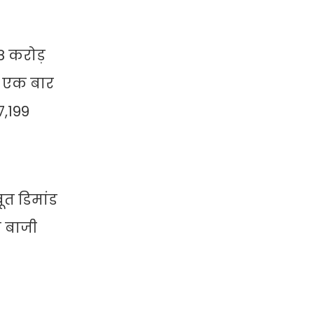
8 करोड़
र एक बार
7,199
त डिमांड
े बाजी