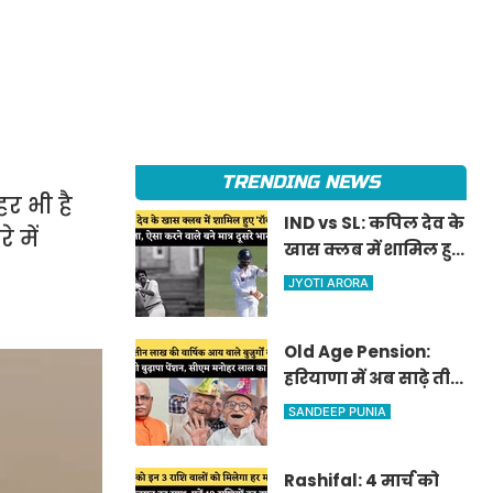
TRENDING NEWS
हर भी है
IND vs SL: कपिल देव के
 में
खास क्लब में शामिल हुए
'रॉकस्टार' जडेजा, ऐसा
JYOTI ARORA
करने वाले बने मात्र दूसरे
भारतीय
Old Age Pension:
हरियाणा में अब साढ़े तीन
लाख की वार्षिक आय
SANDEEP PUNIA
वाले बुजुर्गों को भी
मिलेगी बुढ़ापा पेंशन,
Rashifal: 4 मार्च को
सीएम मनोहर लाल का