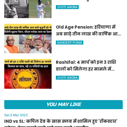
जडेजा, ऐसा करने वाले बने मात्र
JYOTI ARORA
दूसरे भारतीय
Old Age Pension: हरियाणा में
अब साढ़े तीन लाख की वार्षिक आय
वाले बुजुर्गों को भी मिलेगी बुढ़ापा
SANDEEP PUNIA
पेंशन, सीएम मनोहर लाल का
ऐलान
Rashifal: 4 मार्च को इन 3 राशि
वालों को मिलेगा हर मामले में
किस्मत का साथ, पढ़ें 12 राशियों का
JYOTI ARORA
हाल
YOU MAY LIKE
Sat,5 Mar 2022
IND vs SL: कपिल देव के खास क्लब में शामिल हुए 'रॉकस्टार'