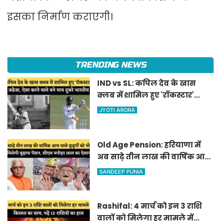
इसका निर्माण कराएगी।
TRENDING NEWS
IND vs SL: कपिल देव के खास
क्लब में शामिल हुए 'रॉकस्टार'
जडेजा, ऐसा करने वाले बने मात्र
JYOTI ARORA
दूसरे भारतीय
Old Age Pension: हरियाणा में
अब साढ़े तीन लाख की वार्षिक आय
वाले बुजुर्गों को भी मिलेगी बुढ़ापा
SANDEEP PUNIA
पेंशन, सीएम मनोहर लाल का
ऐलान
Rashifal: 4 मार्च को इन 3 राशि
वालों को मिलेगा हर मामले में