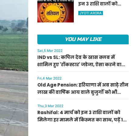
इन 3 राशि वालों को
ऐलान
मिलेगा हर मामले में
JYOTI ARORA
किस्मत का साथ, पढ़ें 12
राशियों का हाल
YOU MAY LIKE
Sat,5 Mar 2022
IND vs SL: कपिल देव के खास क्लब में
शामिल हुए 'रॉकस्टार' जडेजा, ऐसा करने वाले
बने मात्र दूसरे भारतीय
Fri,4 Mar 2022
Old Age Pension: हरियाणा में अब साढ़े तीन
लाख की वार्षिक आय वाले बुजुर्गों को भी
मिलेगी बुढ़ापा पेंशन, सीएम मनोहर लाल का
ऐलान
Thu,3 Mar 2022
Rashifal: 4 मार्च को इन 3 राशि वालों को
मिलेगा हर मामले में किस्मत का साथ, पढ़ें 12
राशियों का हाल