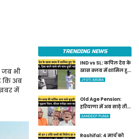
TRENDING NEWS
IND vs SL: कपिल देव के
खास क्लब में शामिल हुए
म जब भी
'रॉकस्टार' जडेजा, ऐसा
दे कि अब
JYOTI ARORA
करने वाले बने मात्र दूसरे
बर में
भारतीय
Old Age Pension:
हरियाणा में अब साढ़े तीन
लाख की वार्षिक आय
SANDEEP PUNIA
वाले बुजुर्गों को भी
मिलेगी बुढ़ापा पेंशन,
Rashifal: 4 मार्च को
सीएम मनोहर लाल का