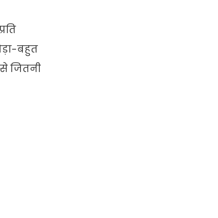
्रति
ड़ा-बहुत
 से जितनी