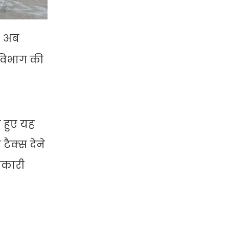
। अब
 विभाग की
े हुए यह
ैक्स देने
भकारी