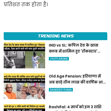
प्रतिशत तक होता है।
TRENDING NEWS
IND vs SL: कपिल देव के खास
क्लब में शामिल हुए 'रॉकस्टार'
जडेजा, ऐसा करने वाले बने मात्र
JYOTI ARORA
दूसरे भारतीय
Old Age Pension: हरियाणा में
अब साढ़े तीन लाख की वार्षिक आय
वाले बुजुर्गों को भी मिलेगी बुढ़ापा
SANDEEP PUNIA
पेंशन, सीएम मनोहर लाल का
ऐलान
Rashifal: 4 मार्च को इन 3 राशि