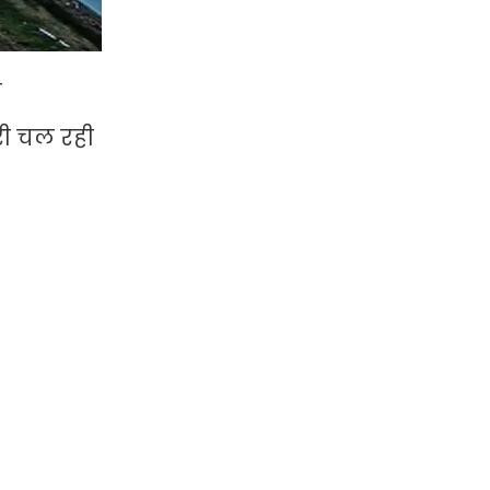
े
री चल रही