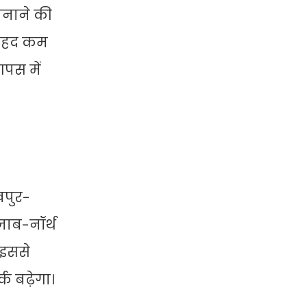
 बनाने की
 बेहद कम
पस में
खपुर-
जाब-नॉर्थ
 इससे
्क बढ़ेगा।