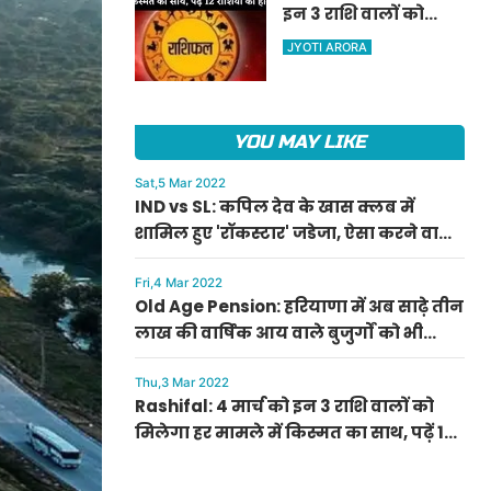
इन 3 राशि वालों को
ऐलान
मिलेगा हर मामले में
JYOTI ARORA
किस्मत का साथ, पढ़ें 12
राशियों का हाल
YOU MAY LIKE
Sat,5 Mar 2022
IND vs SL: कपिल देव के खास क्लब में
शामिल हुए 'रॉकस्टार' जडेजा, ऐसा करने वाले
बने मात्र दूसरे भारतीय
Fri,4 Mar 2022
Old Age Pension: हरियाणा में अब साढ़े तीन
लाख की वार्षिक आय वाले बुजुर्गों को भी
मिलेगी बुढ़ापा पेंशन, सीएम मनोहर लाल का
ऐलान
Thu,3 Mar 2022
Rashifal: 4 मार्च को इन 3 राशि वालों को
मिलेगा हर मामले में किस्मत का साथ, पढ़ें 12
राशियों का हाल