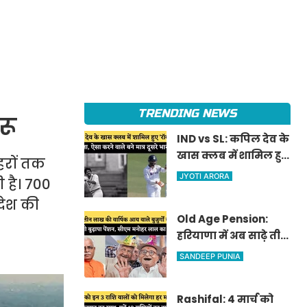
TRENDING NEWS
रू
IND vs SL: कपिल देव के
खास क्लब में शामिल हुए
शहरों तक
'रॉकस्टार' जडेजा, ऐसा
JYOTI ARORA
 है। 700
करने वाले बने मात्र दूसरे
देश की
भारतीय
Old Age Pension:
हरियाणा में अब साढ़े तीन
लाख की वार्षिक आय
SANDEEP PUNIA
वाले बुजुर्गों को भी
मिलेगी बुढ़ापा पेंशन,
Rashifal: 4 मार्च को
सीएम मनोहर लाल का