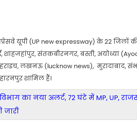
सप्रेसवे यूपी (UP new expressway) के 22 जिलों क
ई, शाहजहांपुर, संतकबीरनगर, बस्ती, अयोध्या (Ay
डा, बहराइच, लखनऊ (lucknow news), मुरादाबाद, सं
ारनपुर शामिल हैं।
ाग का नया अलर्ट, 72 घंटे में MP, UP, राजस
ी जारी