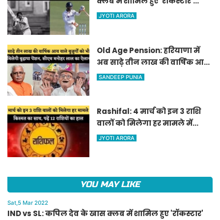
क्लब में शामिल हुए 'रॉकस्टार'
जडेजा, ऐसा करने वाले बने मात्र
JYOTI ARORA
दूसरे भारतीय
Old Age Pension: हरियाणा में
अब साढ़े तीन लाख की वार्षिक आय
वाले बुजुर्गों को भी मिलेगी बुढ़ापा
SANDEEP PUNIA
पेंशन, सीएम मनोहर लाल का
ऐलान
Rashifal: 4 मार्च को इन 3 राशि
वालों को मिलेगा हर मामले में
किस्मत का साथ, पढ़ें 12 राशियों का
JYOTI ARORA
हाल
YOU MAY LIKE
Sat,5 Mar 2022
IND vs SL: कपिल देव के खास क्लब में शामिल हुए 'रॉकस्टार'