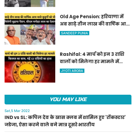
दूसरे भारतीय
Old Age Pension: हरियाणा में
अब साढ़े तीन लाख की वार्षिक आय
वाले बुजुर्गों को भी मिलेगी बुढ़ापा
SANDEEP PUNIA
पेंशन, सीएम मनोहर लाल का
ऐलान
Rashifal: 4 मार्च को इन 3 राशि
वालों को मिलेगा हर मामले में
किस्मत का साथ, पढ़ें 12 राशियों का
JYOTI ARORA
हाल
YOU MAY LIKE
Sat,5 Mar 2022
IND vs SL: कपिल देव के खास क्लब में शामिल हुए 'रॉकस्टार'
जडेजा, ऐसा करने वाले बने मात्र दूसरे भारतीय