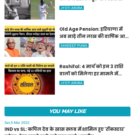
जडेजा, ऐसा करने वाले बने मात्र
JYOTI ARORA
दूसरे भारतीय
Old Age Pension: हरियाणा में
अब साढ़े तीन लाख की वार्षिक आय
वाले बुजुर्गों को भी मिलेगी बुढ़ापा
SANDEEP PUNIA
पेंशन, सीएम मनोहर लाल का
ऐलान
Rashifal: 4 मार्च को इन 3 राशि
वालों को मिलेगा हर मामले में
किस्मत का साथ, पढ़ें 12 राशियों का
JYOTI ARORA
हाल
YOU MAY LIKE
Sat,5 Mar 2022
IND vs SL: कपिल देव के खास क्लब में शामिल हुए 'रॉकस्टार'