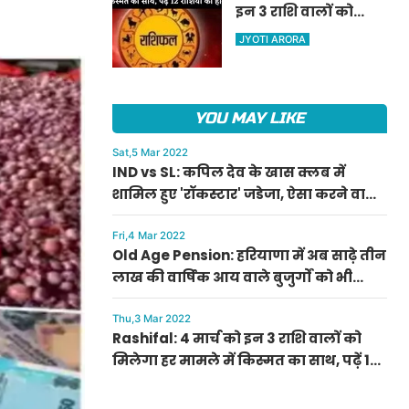
इन 3 राशि वालों को
ऐलान
मिलेगा हर मामले में
JYOTI ARORA
किस्मत का साथ, पढ़ें 12
राशियों का हाल
YOU MAY LIKE
Sat,5 Mar 2022
IND vs SL: कपिल देव के खास क्लब में
शामिल हुए 'रॉकस्टार' जडेजा, ऐसा करने वाले
बने मात्र दूसरे भारतीय
Fri,4 Mar 2022
Old Age Pension: हरियाणा में अब साढ़े तीन
लाख की वार्षिक आय वाले बुजुर्गों को भी
मिलेगी बुढ़ापा पेंशन, सीएम मनोहर लाल का
ऐलान
Thu,3 Mar 2022
Rashifal: 4 मार्च को इन 3 राशि वालों को
मिलेगा हर मामले में किस्मत का साथ, पढ़ें 12
राशियों का हाल