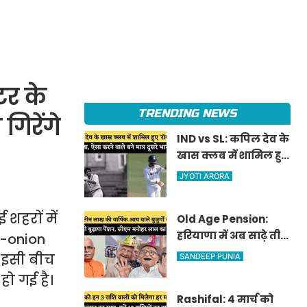
टर के
TRENDING NEWS
गिरेंगे
IND vs SL: कपिल देव के
खास क्लब में शामिल हुए
'रॉकस्टार' जडेजा, ऐसा
JYOTI ARORA
करने वाले बने मात्र दूसरे
भारतीय
शहरों में
Old Age Pension:
हरियाणा में अब साढ़े तीन
o-onion
लाख की वार्षिक आय
। इसी बीच
SANDEEP PUNIA
वाले बुजुर्गों को भी
ो गई है।
मिलेगी बुढ़ापा पेंशन,
Rashifal: 4 मार्च को
सीएम मनोहर लाल का