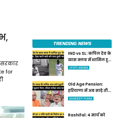
ाभ,
TRENDING NEWS
IND vs SL: कपिल देव के
खास क्लब में शामिल हुए
ि सरकार
'रॉकस्टार' जडेजा, ऐसा
JYOTI ARORA
e for
करने वाले बने मात्र दूसरे
री
भारतीय
Old Age Pension:
हरियाणा में अब साढ़े तीन
लाख की वार्षिक आय
SANDEEP PUNIA
वाले बुजुर्गों को भी
मिलेगी बुढ़ापा पेंशन,
Rashifal: 4 मार्च को
सीएम मनोहर लाल का