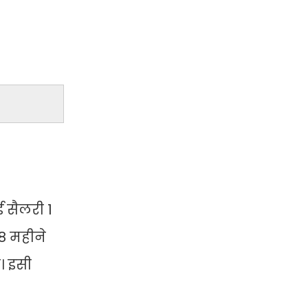
ई सैलरी 1
8 महीने
। इसी