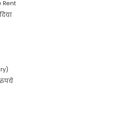
e Rent
 दिया
ry)
रुपये