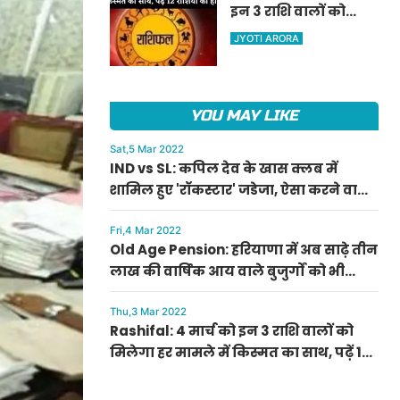
इन 3 राशि वालों को
ऐलान
मिलेगा हर मामले में
JYOTI ARORA
किस्मत का साथ, पढ़ें 12
राशियों का हाल
YOU MAY LIKE
Sat,5 Mar 2022
IND vs SL: कपिल देव के खास क्लब में
शामिल हुए 'रॉकस्टार' जडेजा, ऐसा करने वाले
बने मात्र दूसरे भारतीय
Fri,4 Mar 2022
Old Age Pension: हरियाणा में अब साढ़े तीन
लाख की वार्षिक आय वाले बुजुर्गों को भी
मिलेगी बुढ़ापा पेंशन, सीएम मनोहर लाल का
ऐलान
Thu,3 Mar 2022
Rashifal: 4 मार्च को इन 3 राशि वालों को
मिलेगा हर मामले में किस्मत का साथ, पढ़ें 12
राशियों का हाल