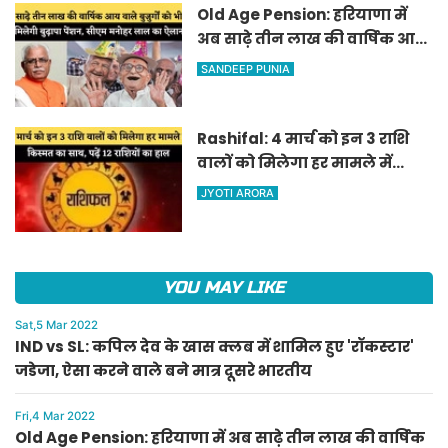
Old Age Pension: हरियाणा में
अब साढ़े तीन लाख की वार्षिक आय
वाले बुजुर्गों को भी मिलेगी बुढ़ापा
SANDEEP PUNIA
पेंशन, सीएम मनोहर लाल का
ऐलान
Rashifal: 4 मार्च को इन 3 राशि
वालों को मिलेगा हर मामले में
किस्मत का साथ, पढ़ें 12 राशियों का
JYOTI ARORA
हाल
YOU MAY LIKE
Sat,5 Mar 2022
IND vs SL: कपिल देव के खास क्लब में शामिल हुए 'रॉकस्टार'
जडेजा, ऐसा करने वाले बने मात्र दूसरे भारतीय
Fri,4 Mar 2022
Old Age Pension: हरियाणा में अब साढ़े तीन लाख की वार्षिक