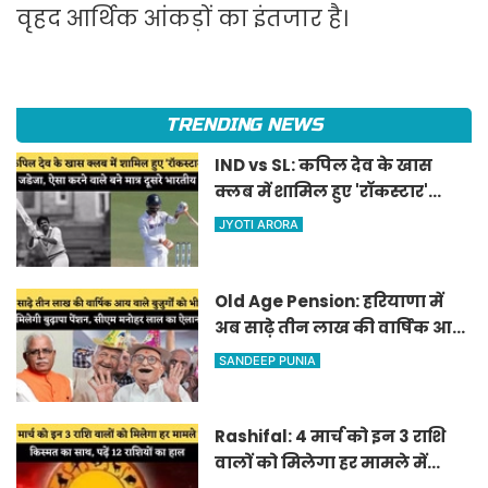
वृहद आर्थिक आंकड़ों का इंतजार है।
TRENDING NEWS
IND vs SL: कपिल देव के खास
क्लब में शामिल हुए 'रॉकस्टार'
जडेजा, ऐसा करने वाले बने मात्र
JYOTI ARORA
दूसरे भारतीय
Old Age Pension: हरियाणा में
अब साढ़े तीन लाख की वार्षिक आय
वाले बुजुर्गों को भी मिलेगी बुढ़ापा
SANDEEP PUNIA
पेंशन, सीएम मनोहर लाल का
ऐलान
Rashifal: 4 मार्च को इन 3 राशि
वालों को मिलेगा हर मामले में