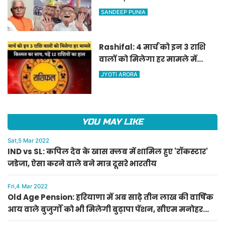
वाले बुजुर्गों को भी मिलेगी बुढ़ापा
SANDEEP PUNIA
पेंशन, सीएम मनोहर लाल का
ऐलान
Rashifal: 4 मार्च को इन 3 राशि
वालों को मिलेगा हर मामले में
किस्मत का साथ, पढ़ें 12 राशियों का
JYOTI ARORA
हाल
YOU MAY LIKE
Sat,5 Mar 2022
IND vs SL: कपिल देव के खास क्लब में शामिल हुए 'रॉकस्टार'
जडेजा, ऐसा करने वाले बने मात्र दूसरे भारतीय
Fri,4 Mar 2022
Old Age Pension: हरियाणा में अब साढ़े तीन लाख की वार्षिक
आय वाले बुजुर्गों को भी मिलेगी बुढ़ापा पेंशन, सीएम मनोहर
लाल का ऐलान