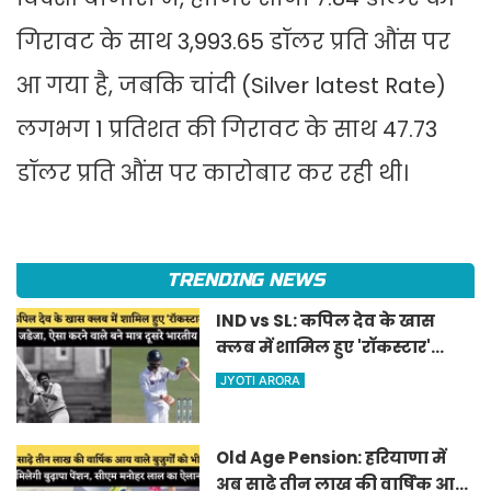
गिरावट के साथ 3,993.65 डॉलर प्रति औंस पर
आ गया है, जबकि चांदी (Silver latest Rate)
लगभग 1 प्रतिशत की गिरावट के साथ 47.73
डॉलर प्रति औंस पर कारोबार कर रही थी।
TRENDING NEWS
IND vs SL: कपिल देव के खास
क्लब में शामिल हुए 'रॉकस्टार'
जडेजा, ऐसा करने वाले बने मात्र
JYOTI ARORA
दूसरे भारतीय
Old Age Pension: हरियाणा में
अब साढ़े तीन लाख की वार्षिक आय