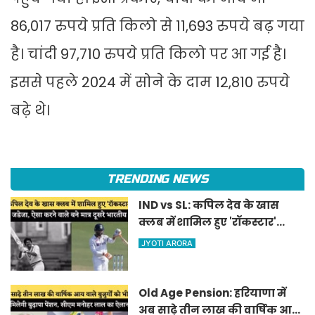
86,017 रुपये प्रति किलो से 11,693 रुपये बढ़ गया
है। चांदी 97,710 रुपये प्रति किलो पर आ गई है।
इससे पहले 2024 में सोने के दाम 12,810 रुपये
बढ़े थे।
TRENDING NEWS
IND vs SL: कपिल देव के खास
क्लब में शामिल हुए 'रॉकस्टार'
जडेजा, ऐसा करने वाले बने मात्र
JYOTI ARORA
दूसरे भारतीय
Old Age Pension: हरियाणा में
अब साढ़े तीन लाख की वार्षिक आय