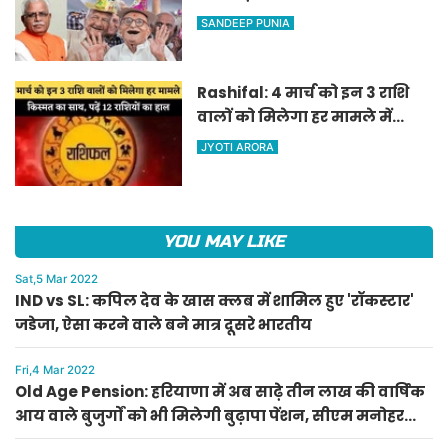
वाले बुजुर्गों को भी मिलेगी बुढ़ापा
SANDEEP PUNIA
पेंशन, सीएम मनोहर लाल का
ऐलान
Rashifal: 4 मार्च को इन 3 राशि
वालों को मिलेगा हर मामले में
किस्मत का साथ, पढ़ें 12 राशियों का
JYOTI ARORA
हाल
YOU MAY LIKE
Sat,5 Mar 2022
IND vs SL: कपिल देव के खास क्लब में शामिल हुए 'रॉकस्टार'
जडेजा, ऐसा करने वाले बने मात्र दूसरे भारतीय
Fri,4 Mar 2022
Old Age Pension: हरियाणा में अब साढ़े तीन लाख की वार्षिक
आय वाले बुजुर्गों को भी मिलेगी बुढ़ापा पेंशन, सीएम मनोहर
लाल का ऐलान