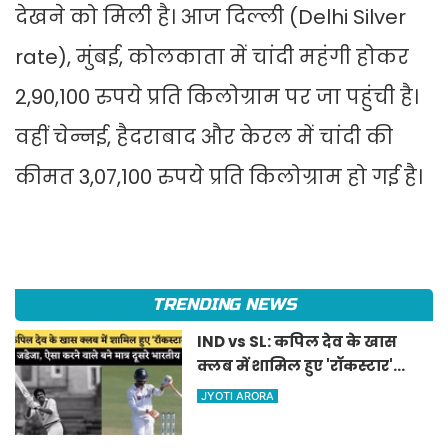
देखने को मिली है। आज दिल्ली (Delhi Silver
rate), मुंबई, कोलकाता में चांदी महंगी होकर
2,90,100 रुपये प्रति किलोग्राम पर जा पहुंची है।
वहीं चेन्नई, हैदराबाद और केरल में चांदी की
कीमत 3,07,100 रुपये प्रति किलोग्राम हो गई है।
TRENDING NEWS
IND vs SL: कपिल देव के खास
क्लब में शामिल हुए 'रॉकस्टार'
जडेजा, ऐसा करने वाले बने मात्र
JYOTI ARORA
दूसरे भारतीय