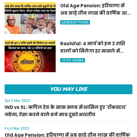
Old Age Pension: हरियाणा में
अब साढ़े तीन लाख की वार्षिक आय
वाले बुजुर्गों को भी मिलेगी बुढ़ापा
SANDEEP PUNIA
पेंशन, सीएम मनोहर लाल का
ऐलान
Rashifal: 4 मार्च को इन 3 राशि
वालों को मिलेगा हर मामले में
किस्मत का साथ, पढ़ें 12 राशियों का
JYOTI ARORA
हाल
YOU MAY LIKE
Sat,5 Mar 2022
IND vs SL: कपिल देव के खास क्लब में शामिल हुए 'रॉकस्टार'
जडेजा, ऐसा करने वाले बने मात्र दूसरे भारतीय
Fri,4 Mar 2022
Old Age Pension: हरियाणा में अब साढ़े तीन लाख की वार्षिक