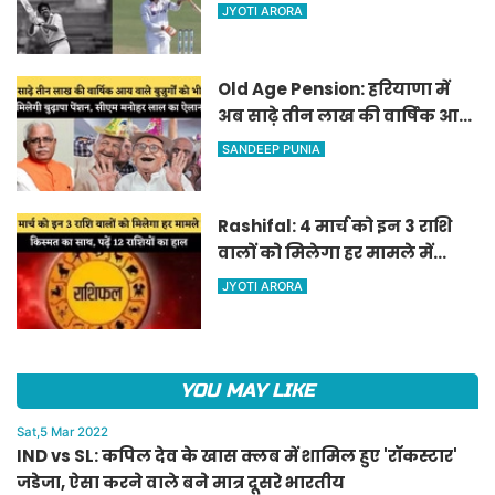
जडेजा, ऐसा करने वाले बने मात्र
JYOTI ARORA
दूसरे भारतीय
Old Age Pension: हरियाणा में
अब साढ़े तीन लाख की वार्षिक आय
वाले बुजुर्गों को भी मिलेगी बुढ़ापा
SANDEEP PUNIA
पेंशन, सीएम मनोहर लाल का
ऐलान
Rashifal: 4 मार्च को इन 3 राशि
वालों को मिलेगा हर मामले में
किस्मत का साथ, पढ़ें 12 राशियों का
JYOTI ARORA
हाल
YOU MAY LIKE
Sat,5 Mar 2022
IND vs SL: कपिल देव के खास क्लब में शामिल हुए 'रॉकस्टार'
जडेजा, ऐसा करने वाले बने मात्र दूसरे भारतीय