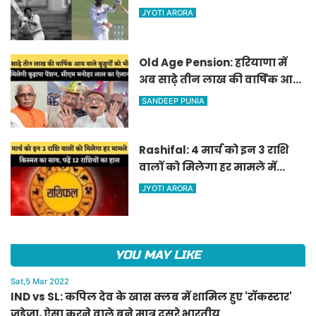
जडेजा, ऐसा करने वाले बने मात्र
JYOTI ARORA
दूसरे भारतीय
Old Age Pension: हरियाणा में
अब साढ़े तीन लाख की वार्षिक आय
वाले बुजुर्गों को भी मिलेगी बुढ़ापा
SANDEEP PUNIA
पेंशन, सीएम मनोहर लाल का
ऐलान
Rashifal: 4 मार्च को इन 3 राशि
वालों को मिलेगा हर मामले में
किस्मत का साथ, पढ़ें 12 राशियों का
JYOTI ARORA
हाल
YOU MAY LIKE
Sat,5 Mar 2022
IND vs SL: कपिल देव के खास क्लब में शामिल हुए 'रॉकस्टार'
जडेजा, ऐसा करने वाले बने मात्र दूसरे भारतीय