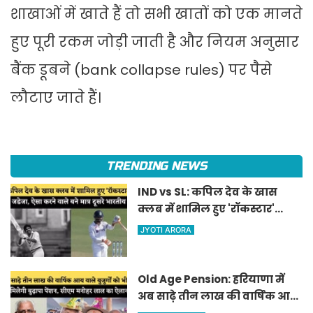
शाखाओं में खाते हैं तो सभी खातों को एक मानते
हुए पूरी रकम जोड़ी जाती है और नियम अनुसार
बैंक डूबने (bank collapse rules) पर पैसे
लौटाए जाते हैं।
TRENDING NEWS
IND vs SL: कपिल देव के खास
क्लब में शामिल हुए 'रॉकस्टार'
जडेजा, ऐसा करने वाले बने मात्र
JYOTI ARORA
दूसरे भारतीय
Old Age Pension: हरियाणा में
अब साढ़े तीन लाख की वार्षिक आय
वाले बुजुर्गों को भी मिलेगी बुढ़ापा