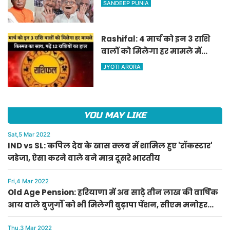
SANDEEP PUNIA
पेंशन, सीएम मनोहर लाल का
ऐलान
Rashifal: 4 मार्च को इन 3 राशि
वालों को मिलेगा हर मामले में
किस्मत का साथ, पढ़ें 12 राशियों का
JYOTI ARORA
हाल
YOU MAY LIKE
Sat,5 Mar 2022
IND vs SL: कपिल देव के खास क्लब में शामिल हुए 'रॉकस्टार'
जडेजा, ऐसा करने वाले बने मात्र दूसरे भारतीय
Fri,4 Mar 2022
Old Age Pension: हरियाणा में अब साढ़े तीन लाख की वार्षिक
आय वाले बुजुर्गों को भी मिलेगी बुढ़ापा पेंशन, सीएम मनोहर
लाल का ऐलान
Thu,3 Mar 2022