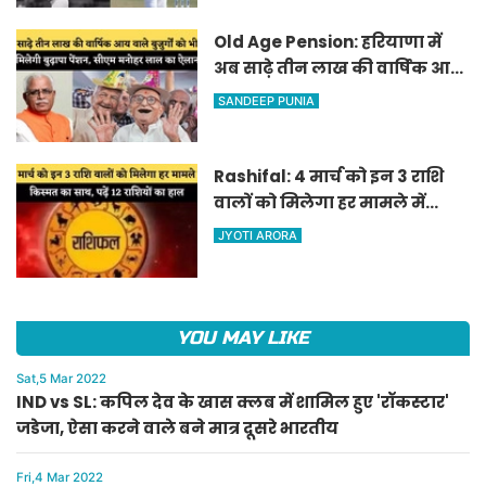
Old Age Pension: हरियाणा में
अब साढ़े तीन लाख की वार्षिक आय
वाले बुजुर्गों को भी मिलेगी बुढ़ापा
SANDEEP PUNIA
पेंशन, सीएम मनोहर लाल का
ऐलान
Rashifal: 4 मार्च को इन 3 राशि
वालों को मिलेगा हर मामले में
किस्मत का साथ, पढ़ें 12 राशियों का
JYOTI ARORA
हाल
YOU MAY LIKE
Sat,5 Mar 2022
IND vs SL: कपिल देव के खास क्लब में शामिल हुए 'रॉकस्टार'
जडेजा, ऐसा करने वाले बने मात्र दूसरे भारतीय
Fri,4 Mar 2022