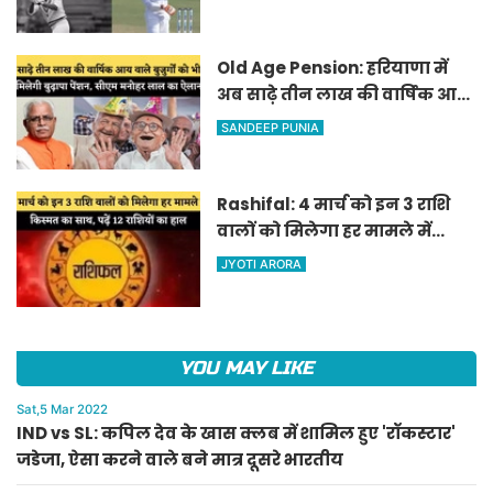
दूसरे भारतीय
Old Age Pension: हरियाणा में
अब साढ़े तीन लाख की वार्षिक आय
वाले बुजुर्गों को भी मिलेगी बुढ़ापा
SANDEEP PUNIA
पेंशन, सीएम मनोहर लाल का
ऐलान
Rashifal: 4 मार्च को इन 3 राशि
वालों को मिलेगा हर मामले में
किस्मत का साथ, पढ़ें 12 राशियों का
JYOTI ARORA
हाल
YOU MAY LIKE
Sat,5 Mar 2022
IND vs SL: कपिल देव के खास क्लब में शामिल हुए 'रॉकस्टार'
जडेजा, ऐसा करने वाले बने मात्र दूसरे भारतीय