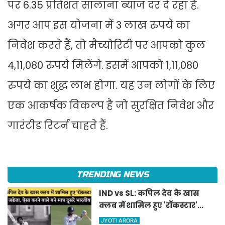
पर 6.35 प्रतिशत सालाना ब्याज दर दे रहा है.
अगर आप इस योजना में 3 लाख रुपये का
निवेश करते हैं, तो मैच्योरिटी पर आपको कुल
4,11,080 रुपये मिलेंगे. इसमें आपको 1,11,080
रुपये का शुद्ध लाभ होगा. यह उन लोगों के लिए
एक आकर्षक विकल्प है जो सुरक्षित निवेश और
गारंटीड रिटर्न चाहते हैं.
TRENDING NEWS
IND vs SL: कपिल देव के खास
क्लब में शामिल हुए 'रॉकस्टार'
जडेजा, ऐसा करने वाले बने मात्र
JYOTI ARORA