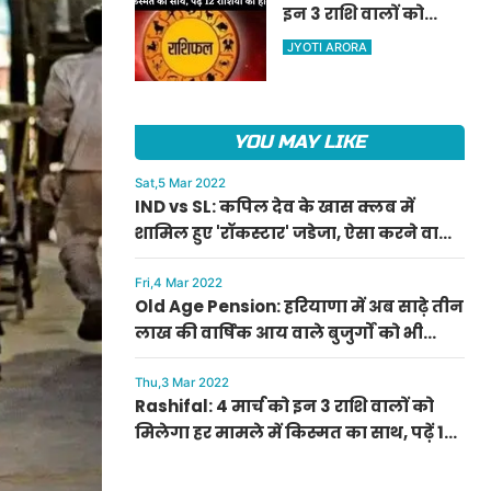
इन 3 राशि वालों को
ऐलान
मिलेगा हर मामले में
JYOTI ARORA
किस्मत का साथ, पढ़ें 12
राशियों का हाल
YOU MAY LIKE
Sat,5 Mar 2022
IND vs SL: कपिल देव के खास क्लब में
शामिल हुए 'रॉकस्टार' जडेजा, ऐसा करने वाले
बने मात्र दूसरे भारतीय
Fri,4 Mar 2022
Old Age Pension: हरियाणा में अब साढ़े तीन
लाख की वार्षिक आय वाले बुजुर्गों को भी
मिलेगी बुढ़ापा पेंशन, सीएम मनोहर लाल का
ऐलान
Thu,3 Mar 2022
Rashifal: 4 मार्च को इन 3 राशि वालों को
मिलेगा हर मामले में किस्मत का साथ, पढ़ें 12
राशियों का हाल