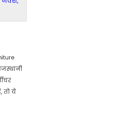
 नक्शे,
niture
राजस्थानी
नीचर
 तो ये