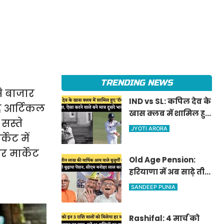
TRENDING NEWS
े बाजार
IND vs SL: कपिल देव के
यह आर्टिकल
खास क्लब में शामिल हुए
सस्ते
'रॉकस्टार' जडेजा, ऐसा
JYOTI ARORA
केट में
करने वाले बने मात्र दूसरे
भारतीय
 मार्केट
Old Age Pension:
हरियाणा में अब साढ़े तीन
लाख की वार्षिक आय
SANDEEP PUNIA
वाले बुजुर्गों को भी
मिलेगी बुढ़ापा पेंशन,
Rashifal: 4 मार्च को
सीएम मनोहर लाल का