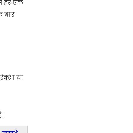
से हर एक
क बार
रिक्शा या
ै।