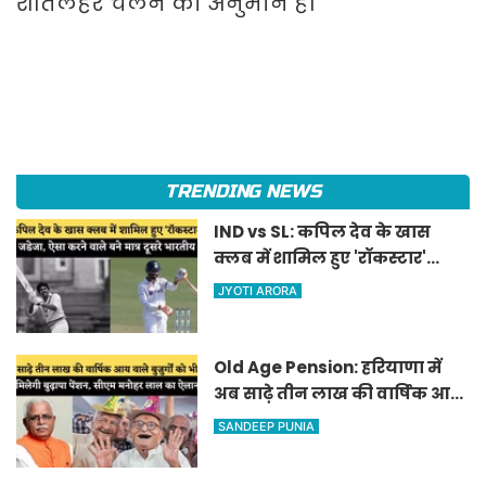
शीतलहर चलने का अनुमान है।
TRENDING NEWS
IND vs SL: कपिल देव के खास
क्लब में शामिल हुए 'रॉकस्टार'
जडेजा, ऐसा करने वाले बने मात्र
JYOTI ARORA
दूसरे भारतीय
Old Age Pension: हरियाणा में
अब साढ़े तीन लाख की वार्षिक आय
वाले बुजुर्गों को भी मिलेगी बुढ़ापा
SANDEEP PUNIA
पेंशन, सीएम मनोहर लाल का
ऐलान