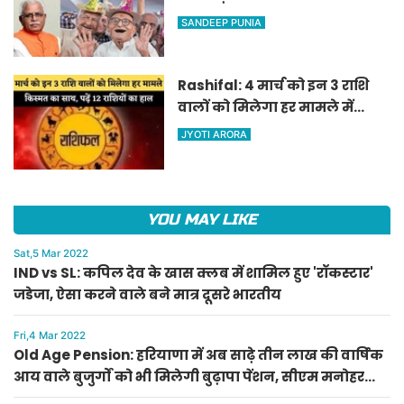
वाले बुजुर्गों को भी मिलेगी बुढ़ापा
SANDEEP PUNIA
पेंशन, सीएम मनोहर लाल का
ऐलान
Rashifal: 4 मार्च को इन 3 राशि
वालों को मिलेगा हर मामले में
किस्मत का साथ, पढ़ें 12 राशियों का
JYOTI ARORA
हाल
YOU MAY LIKE
Sat,5 Mar 2022
IND vs SL: कपिल देव के खास क्लब में शामिल हुए 'रॉकस्टार'
जडेजा, ऐसा करने वाले बने मात्र दूसरे भारतीय
Fri,4 Mar 2022
Old Age Pension: हरियाणा में अब साढ़े तीन लाख की वार्षिक
आय वाले बुजुर्गों को भी मिलेगी बुढ़ापा पेंशन, सीएम मनोहर
लाल का ऐलान