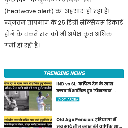
(heatwave alert) का अहसास हो रहा है।
न्यूनतम तापमान के 25 डिग्री सेल्सियस रिकार्ड
होने के चलते रात को भी अपेक्षाकृत अधिक
गर्मी हो रही है।
TRENDING NEWS
IND vs SL: कपिल देव के खास
क्लब में शामिल हुए 'रॉकस्टार'
जडेजा, ऐसा करने वाले बने मात्र
JYOTI ARORA
दूसरे भारतीय
Old Age Pension: हरियाणा में
अब साढ़े तीन लाख की वार्षिक आय