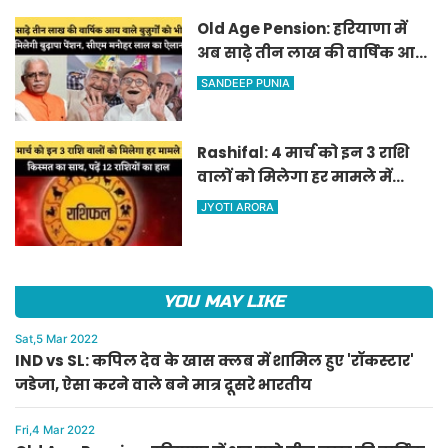
Old Age Pension: हरियाणा में
अब साढ़े तीन लाख की वार्षिक आय
वाले बुजुर्गों को भी मिलेगी बुढ़ापा
SANDEEP PUNIA
पेंशन, सीएम मनोहर लाल का
ऐलान
Rashifal: 4 मार्च को इन 3 राशि
वालों को मिलेगा हर मामले में
किस्मत का साथ, पढ़ें 12 राशियों का
JYOTI ARORA
हाल
YOU MAY LIKE
Sat,5 Mar 2022
IND vs SL: कपिल देव के खास क्लब में शामिल हुए 'रॉकस्टार'
जडेजा, ऐसा करने वाले बने मात्र दूसरे भारतीय
Fri,4 Mar 2022