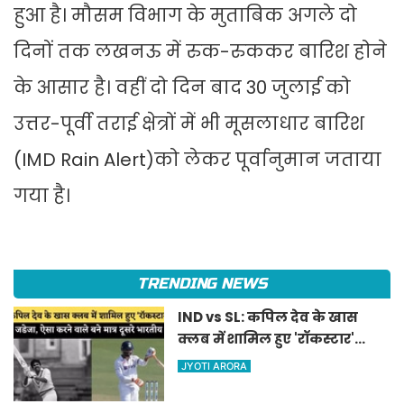
हुआ है। मौसम विभाग के मुताबिक अगले दो
दिनों तक लखनऊ में रुक-रुककर बारिश होने
के आसार है। वहीं दो दिन बाद 30 जुलाई को
उत्तर-पूर्वी तराई क्षेत्रों में भी मूसलाधार बारिश
(IMD Rain Alert)को लेकर पूर्वानुमान जताया
गया है।
TRENDING NEWS
IND vs SL: कपिल देव के खास
क्लब में शामिल हुए 'रॉकस्टार'
जडेजा, ऐसा करने वाले बने मात्र
JYOTI ARORA
दूसरे भारतीय